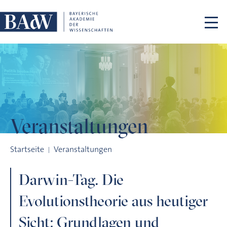
Navigation überspringen
Veranstaltungen
Darwin-Tag. Die Evolutionstheorie aus heutiger Sicht: Grundl
Startseite
Veranstaltungen
Darwin-Tag. Die
Evolutionstheorie aus heutiger
Sicht: Grundlagen und