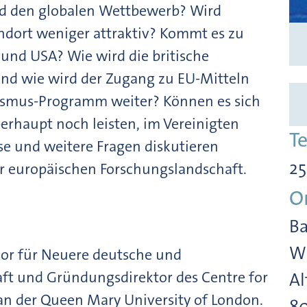
d den globalen Wettbewerb? Wird
ndort weniger attraktiv? Kommt es zu
und USA? Wie wird die britische
und wie wird der Zugang zu EU-Mitteln
rasmus-Programm weiter? Können es sich
erhaupt noch leisten, im Vereinigten
T
se und weitere Fragen diskutieren
25
r europäischen Forschungslandschaft.
O
Ba
Wi
ssor für Neuere deutsche und
aft und Gründungsdirektor des Centre for
Al
an der Queen Mary University of London.
8