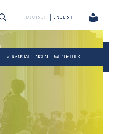
he
DEUTSCH
ENGLISH
N
VERANSTALTUNGEN
MEDI▶THEK