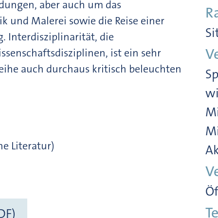
dungen, aber auch um das
R
k und Malerei sowie die Reise einer
Si
Interdisziplinarität, die
V
enschaftsdisziplinen, ist ein sehr
reihe auch durchaus kritisch beleuchten
Sp
wi
Mi
Mi
e Literatur)
Ak
V
Öf
Te
DF)