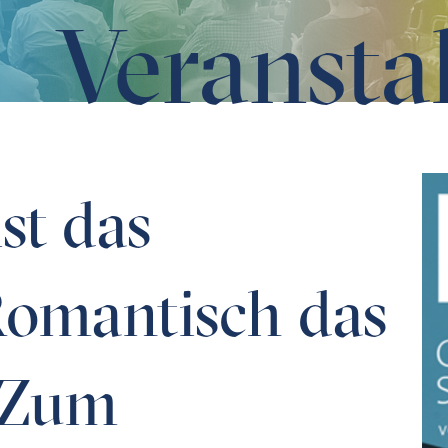
Veransta
das Kranke.“ – Zum Verhältnis von Literatur und Medizin
ist das
Romantisch das
– Zum