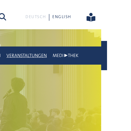
he
DEUTSCH
ENGLISH
N
VERANSTALTUNGEN
MEDI▶THEK