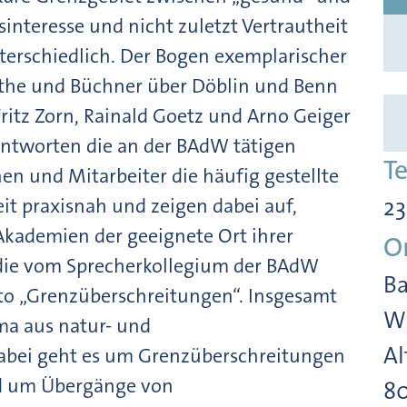
interesse und nicht zuletzt Vertrautheit
erschiedlich. Der Bogen exemplarischer
oethe und Büchner über Döblin und Benn
Fritz Zorn, Rainald Goetz und Arno Geiger
antworten die an der BAdW tätigen
T
en und Mitarbeiter die häufig gestellte
eit praxisnah und zeigen dabei auf,
23
kademien der geeignete Ort ihrer
O
t die vom Sprecherkollegium der BAdW
Ba
to „Grenzüberschreitungen“. Insgesamt
Wi
ma aus natur- und
Al
 Dabei geht es um Grenzüberschreitungen
d um Übergänge von
8