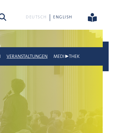
he
DEUTSCH
ENGLISH
N
VERANSTALTUNGEN
MEDI▶THEK