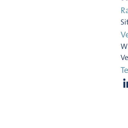
R
Si
V
Wi
Ve
Te