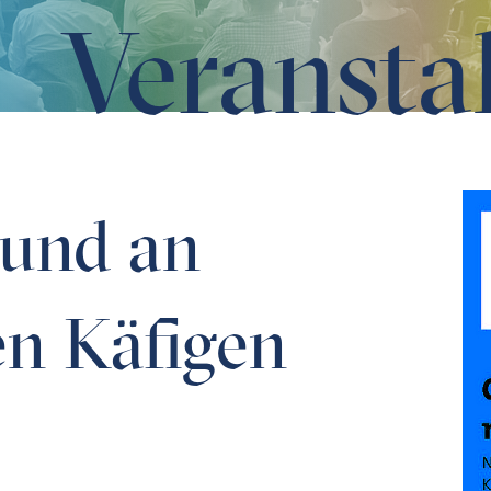
Veransta
 und an
en Käfigen