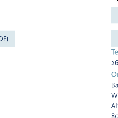
DF)
T
26
O
Ba
Wi
Al
8