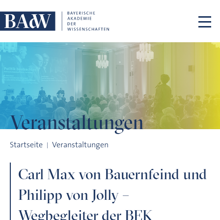
Navigation überspringen
Veranstaltungen
Carl Max von Bauernfeind und Philipp von Jolly – Wegbegleit
Startseite
Veranstaltungen
Carl Max von Bauernfeind und
Philipp von Jolly –
Wegbegleiter der BEK