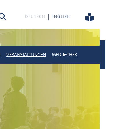
he
DEUTSCH
ENGLISH
N
VERANSTALTUNGEN
MEDI▶THEK