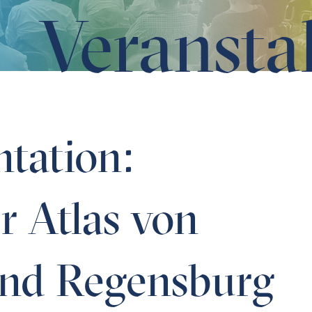
Veransta
n Bayern, Band Regensburg II
tation:
r Atlas von
and Regensburg