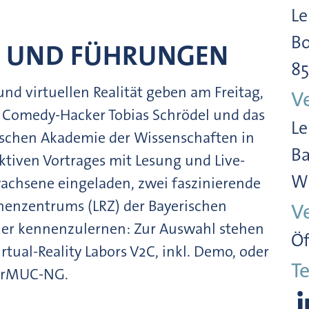
Le
Bo
G UND FÜHRUNGEN
85
 und virtuellen Realität geben am Freitag,
V
nd Comedy-Hacker Tobias Schrödel und das
Le
ischen Akademie der Wissenschaften in
Ba
tiven Vortrages mit Lesung und Live-
Wi
achsene eingeladen, zwei faszinierende
henzentrums (LRZ) der Bayerischen
V
er kennenzulernen: Zur Auswahl stehen
Öf
rtual-Reality Labors V2C, inkl. Demo, oder
Te
perMUC-NG.