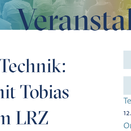
Veransta
 Schrödel am LRZ
 Technik:
it Tobias
T
am LRZ
12
O