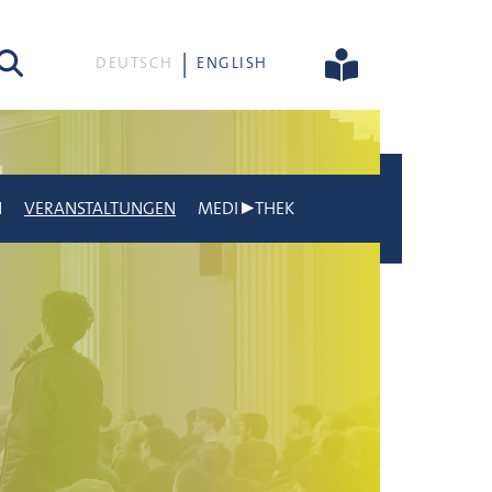
he
DEUTSCH
ENGLISH
N
VERANSTALTUNGEN
MEDI▶THEK