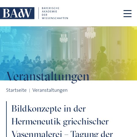
Navigation überspringen
Veranstaltungen
Bildkonzepte in der Hermeneutik griechischer Vasenmalere
Startseite
Veranstaltungen
Bildkonzepte in der
Hermeneutik griechischer
Vasenmalerei – Tagung der