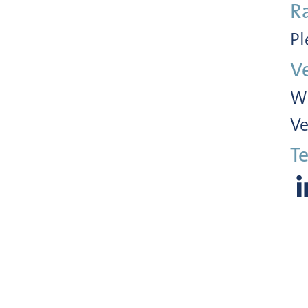
R
Pl
V
Wi
Ve
Te