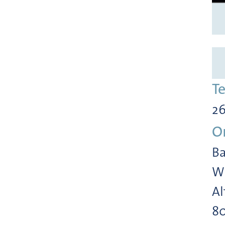
T
26
O
Ba
Wi
Al
8