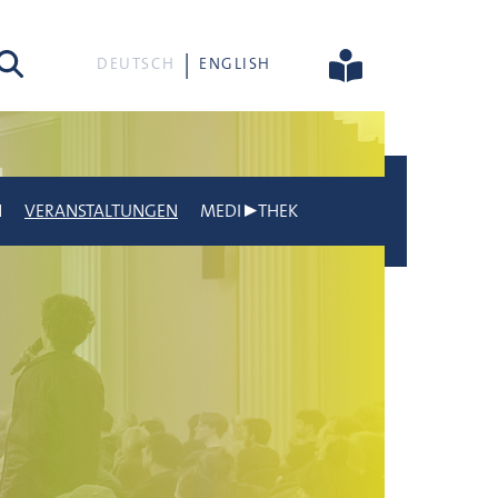
he
DEUTSCH
ENGLISH
N
VERANSTALTUNGEN
MEDI▶THEK