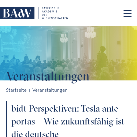
Navigation überspringen
Veranstaltungen
bidt Perspektiven: Tesla ante portas – Wie zukunftsfähig ist
Startseite
Veranstaltungen
bidt Perspektiven: Tesla ante
portas – Wie zukunftsfähig ist
die deutsche