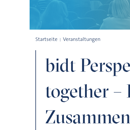
bidt Perspektiven: Better together – D
Startseite
Veranstaltungen
bidt Perspe
together –
Zusammens