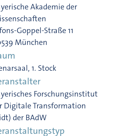
yerische Akademie der
ssenschaften
fons-Goppel-Straße 11
0539 München
aum
enarsaal, 1. Stock
eranstalter
yerisches Forschungsinstitut
r Digitale Transformation
idt) der BAdW
eranstaltungstyp