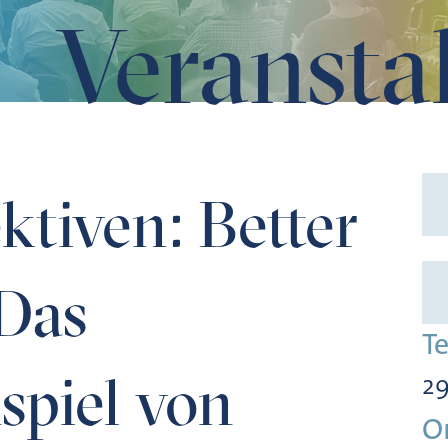
Veransta
as Zusammenspiel von Mensch und Maschine als Innovatio
ktiven: Better
 Das
T
piel von
29
O