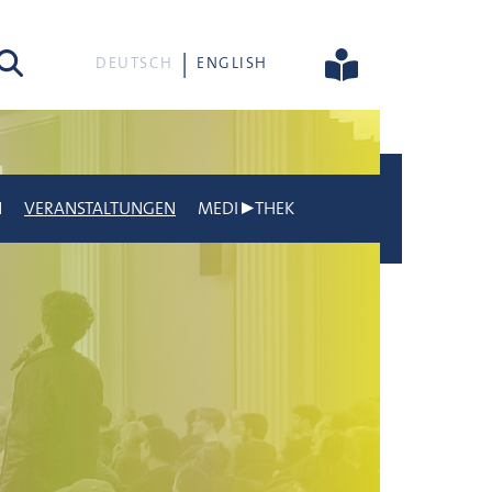
he
DEUTSCH
ENGLISH
N
VERANSTALTUNGEN
MEDI▶THEK