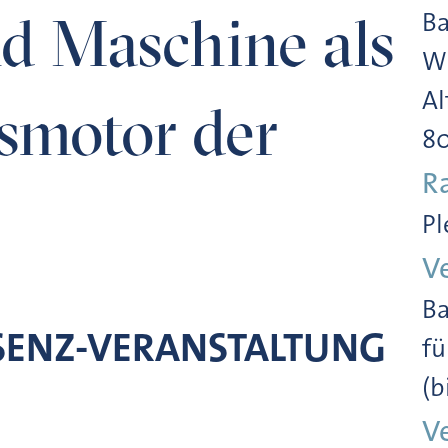
d Maschine als
Ba
Wi
Al
smotor der
8
R
Pl
V
Ba
SENZ-VERANSTALTUNG
fü
(b
V