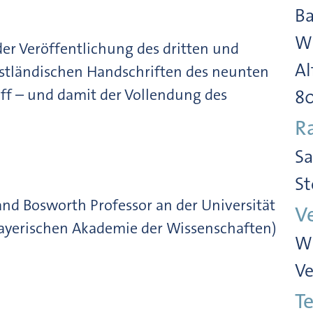
Ba
Wi
der Veröffentlichung des dritten und
Al
estländischen Handschriften des neunten
ff – und damit der Vollendung des
8
R
Sa
St
and Bosworth Professor an der Universität
V
Bayerischen Akademie der Wissenschaften)
Wi
Ve
Te