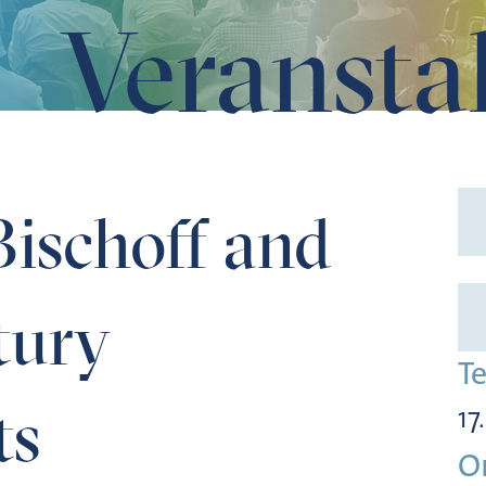
Veransta
nuscripts
ischoff and
tury
T
ts
17
O