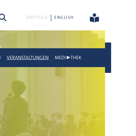
he
DEUTSCH
ENGLISH
N
VERANSTALTUNGEN
MEDI▶THEK