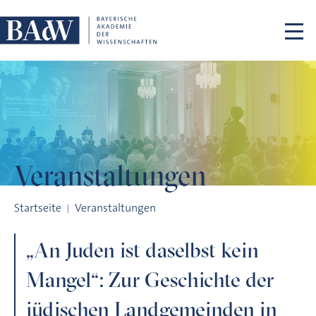
Navigation überspringen
Veranstaltungen
„An Juden ist daselbst kein Mangel“: Zur Geschichte der jüd
Startseite
Veranstaltungen
„An Juden ist daselbst kein
Mangel“: Zur Geschichte der
jüdischen Landgemeinden in