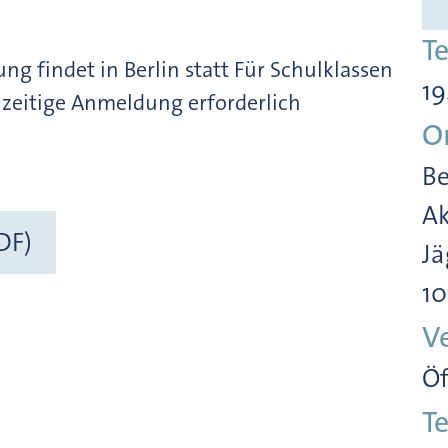
T
ng findet in Berlin statt Für Schulklassen
19
hzeitige Anmeldung erforderlich
O
Be
Ak
DF)
Jä
10
V
Öf
Te