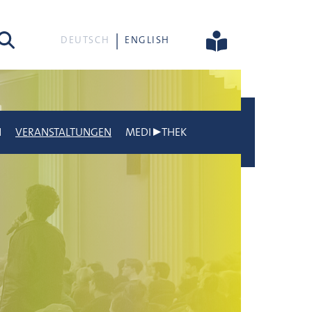
he
DEUTSCH
ENGLISH
N
VERANSTALTUNGEN
MEDI▶THEK