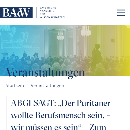
Navigation überspringen
Veranstaltungen
ABGESAGT: „Der Puritaner wollte Berufsmensch sein, – wir m
Startseite
Veranstaltungen
ABGESAGT: „Der Puritaner
wollte Berufsmensch sein, –
wir müssen es sein“ – Zum