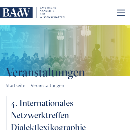
Navigation überspringen
Veranstaltungen
4. Internationales Netzwerktreffen Dialektlexikographie
Startseite
Veranstaltungen
4. Internationales
Netzwerktreffen
Dialektlexikographie