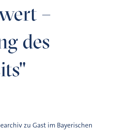
swert –
ng des
its"
earchiv zu Gast im Bayerischen