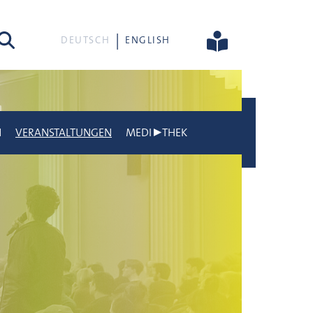
he
DEUTSCH
ENGLISH
N
VERANSTALTUNGEN
MEDI▶THEK