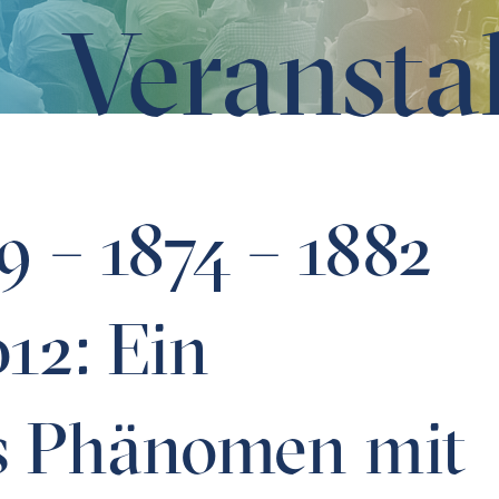
Veransta
2: Ein kosmisches Phänomen mit Seltenheitswert – Beobac
9 – 1874 – 1882
012: Ein
s Phänomen mit