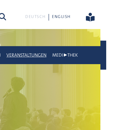
he
DEUTSCH
ENGLISH
N
VERANSTALTUNGEN
MEDI▶THEK