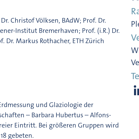
R
Dr. Christof Völksen, BAdW; Prof. Dr.
Pl
ner-Institut Bremerhaven; Prof. (i.R.) Dr.
V
of. Dr. Markus Rothacher, ETH Zürich
Wi
Ve
Te
Erdmessung und Glaziologie der
chaften – Barbara Hubertus – Alfons-
eier Eintritt. Bei größeren Gruppen wird
18 gebeten.