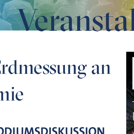
Veransta
Erdmessung an
mie
ODIUMSDISKUSSION