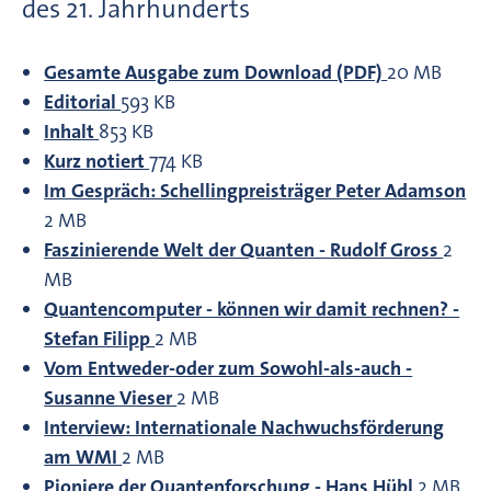
des 21. Jahrhunderts
Gesamte Ausgabe zum Download (PDF)
20 MB
Editorial
593 KB
Inhalt
853 KB
Kurz notiert
774 KB
Im Gespräch: Schellingpreisträger Peter Adamson
2 MB
Faszinierende Welt der Quanten - Rudolf Gross
2
MB
Quantencomputer - können wir damit rechnen? -
Stefan Filipp
2 MB
Vom Entweder-oder zum Sowohl-als-auch -
Susanne Vieser
2 MB
Interview: Internationale Nachwuchsförderung
am WMI
2 MB
Pioniere der Quantenforschung - Hans Hübl
2 MB