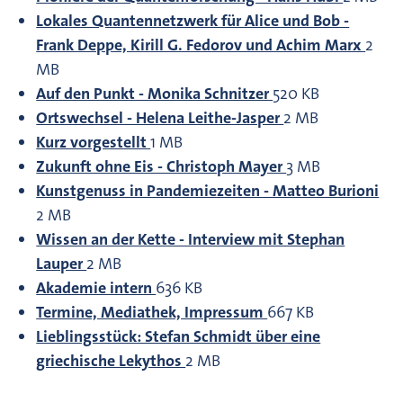
Lokales Quantennetzwerk für Alice und Bob -
Frank Deppe, Kirill G. Fedorov und Achim Marx
2
MB
Auf den Punkt - Monika Schnitzer
520 KB
Ortswechsel - Helena Leithe-Jasper
2 MB
Kurz vorgestellt
1 MB
Zukunft ohne Eis - Christoph Mayer
3 MB
Kunstgenuss in Pandemiezeiten - Matteo Burioni
2 MB
Wissen an der Kette - Interview mit Stephan
Lauper
2 MB
Akademie intern
636 KB
Termine, Mediathek, Impressum
667 KB
Lieblingsstück: Stefan Schmidt über eine
griechische Lekythos
2 MB