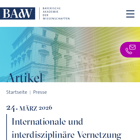
Navigation überspringen
Artikel
Internationale und interdisziplinäre Vernetzung
Startseite
Presse
24.
2026
MÄRZ
Internationale und
interdisziplinäre Vernetzung