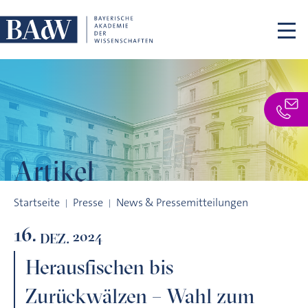
Navigation überspringen
Artikel
Herausfischen bis Zurückwälzen – Wahl zum Lateinwort des J
Startseite
Presse
News & Pressemitteilungen
16.
2024
DEZ.
Herausfischen bis
Zurückwälzen – Wahl zum