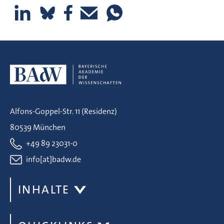
Alfons-Goppel-Str. 11 (Residenz)
80539 München
+49 89 23031-0
info[at]badw.de
INHALTE