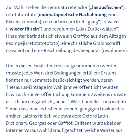
Zur Wahl stehen die Lemmata reteiaclor („
herausfischen
“),
retotatototato (
onomatopoetische Nachahmung
eines
Blasinstruments), retroactim („im Krebsgang“), revaleo
(„
wieder fit sein
“) und revolumen („das Zurückwälzen“).
Hierunter befindet sich etwa ein Graffito aus dem Alltag in
Peompeji (retotatototato), eine christliche Grabinschrift
(revaleo) und eine Beschreibung des Seegangs (revolumen).
Um in diesen Finalistenkreis aufgenommen zu werden,
musste jedes Wort drei Bedingungen erfüllen: Erstens
konnten nur Lemmata berücksichtigt werden, deren
Thesaurus-Einträge im Wahljahr veröffentlicht wurden
bzw. noch zur Veröffentlichung kommen. Zweitens musste
es sich um ein gänzlich „neues“ Wort handeln – neu in dem
Sinne, dass man es bisher in keinem gängigen Lexikon des
antiken Lateins findet, wie etwa dem Oxford Latin
Dictionary, Georges oder Gaffiot. Drittens wurde bei der
internen Vorauswahl darauf geachtet, welche Wörter aus