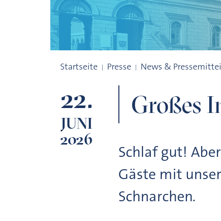
Großes Interesse beim Zamanand-Festiv
Startseite
Presse
News & Pressemitte
22.
Großes I
JUNI
2026
Schlaf gut! Abe
Gäste mit unse
Schnarchen.