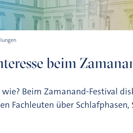
al
ilungen
nteresse beim Zamanan
r wie? Beim Zamanand-Festival disk
ren Fachleuten über Schlafphasen