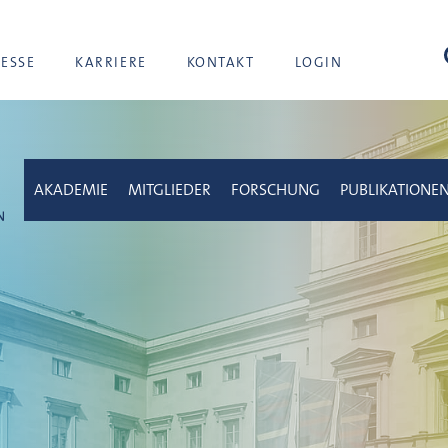
Suc
RESSE
KARRIERE
KONTAKT
LOGIN
AKADEMIE
MITGLIEDER
FORSCHUNG
PUBLIKATIONE