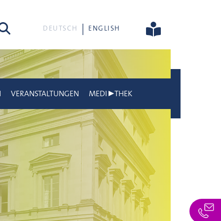
he
DEUTSCH
ENGLISH
N
VERANSTALTUNGEN
MEDI▶THEK