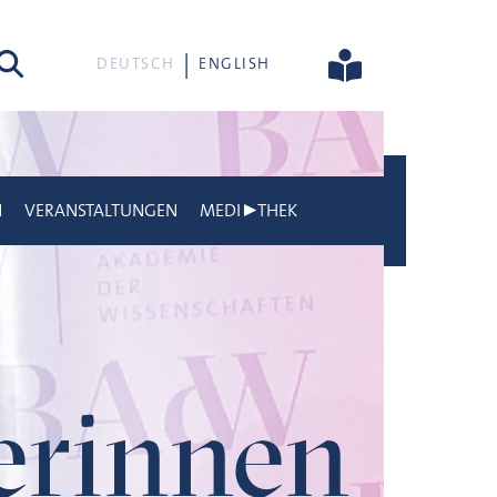
he
DEUTSCH
ENGLISH
N
VERANSTALTUNGEN
MEDI▶THEK
gerinnen