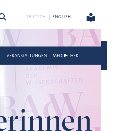
he
DEUTSCH
ENGLISH
N
VERANSTALTUNGEN
MEDI▶THEK
gerinnen