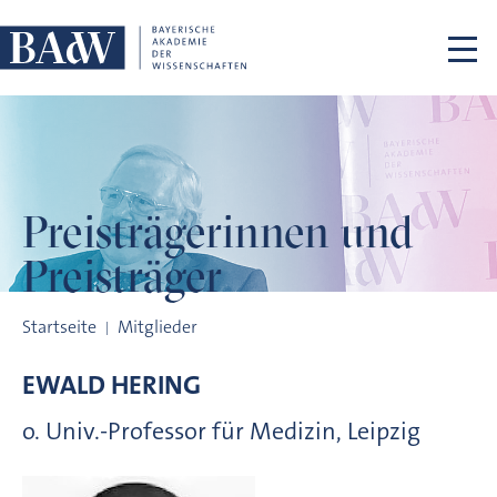
Navigation überspringen
Preisträgerinnen
und
Preisträger
Preisträgerinnen und Preisträger
Startseite
Mitglieder
EWALD
HERING
o. Univ.-Professor für Medizin, Leipzig