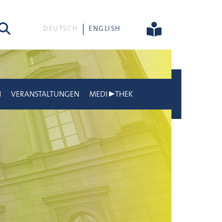
he
DEUTSCH
ENGLISH
N
VERANSTALTUNGEN
MEDI▶THEK