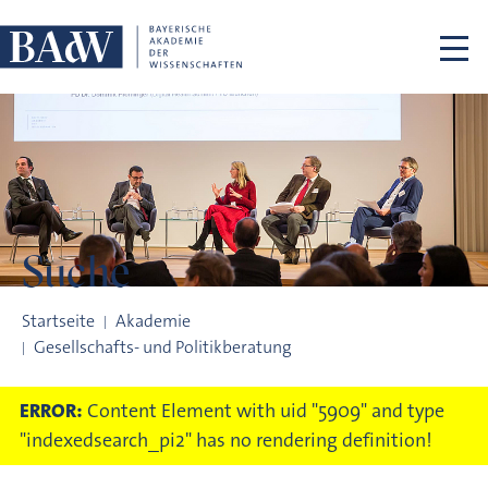
Navigation überspringen
Suche
Suche
Startseite
Akademie
Gesellschafts- und Politikberatung
ERROR:
Content Element with uid "5909" and type
"indexedsearch_pi2" has no rendering definition!