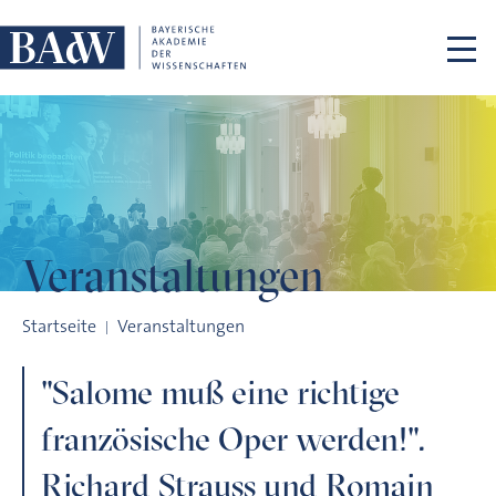
Navigation überspringen
Veranstaltungen
"Salome muß eine richtige französische Oper werden!". Rich
Startseite
Veranstaltungen
"Salome muß eine richtige
französische Oper werden!".
Richard Strauss und Romain