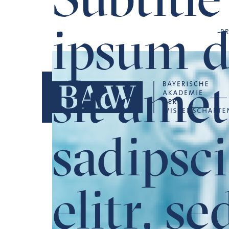
Navigation überspringen
ipsum d
P
sit amet
sadipsc
elitr, 