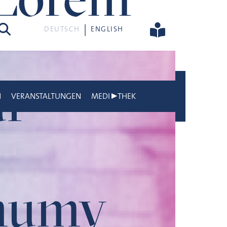
he
DEUTSCH
ENGLISH
ur
N
VERANSTALTUNGEN
MEDI▶THEK
onumy