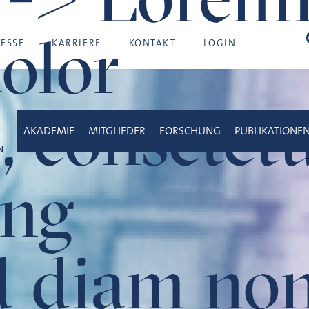
olor
Suc
RESSE
KARRIERE
KONTAKT
LOGIN
, consetet
AKADEMIE
MITGLIEDER
FORSCHUNG
PUBLIKATIONE
ing
sed diam n