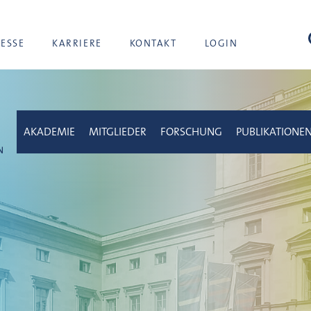
Suc
RESSE
KARRIERE
KONTAKT
LOGIN
AKADEMIE
MITGLIEDER
FORSCHUNG
PUBLIKATIONE