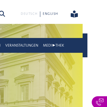
he
DEUTSCH
ENGLISH
N
VERANSTALTUNGEN
MEDI▶THEK