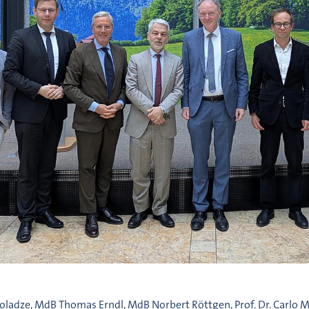
oladze, MdB Thomas Erndl, MdB Norbert Röttgen, Prof. Dr. Carlo Masa