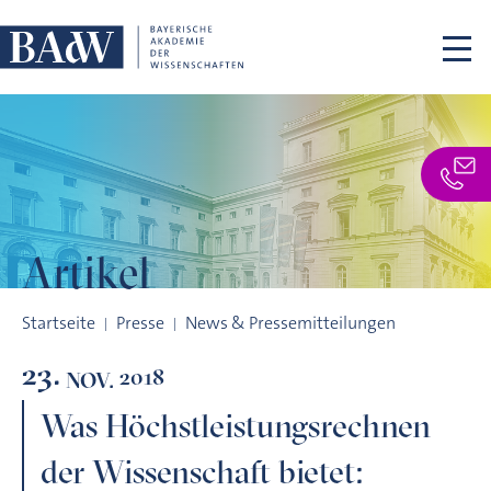
Navigation überspringen
Artikel
Was Höchstleistungsrechnen der Wissenschaft bietet: Sup
Startseite
Presse
News & Pressemitteilungen
23.
2018
NOV.
Was Höchstleistungsrechnen
der Wissenschaft bietet: