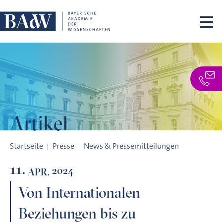
Navigation überspringen
Artikel
Von Internationalen Beziehungen bis zu Gesundheitspsycholo
Startseite
Presse
News & Pressemitteilungen
11.
2024
APR.
Von Internationalen
Beziehungen bis zu