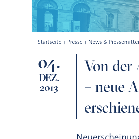
Von der Archäobotanik bis zur Autobahn
Startseite
Presse
News & Pressemitte
04.
Von der
DEZ.
– neue A
2013
erschien
Neuerscheinung