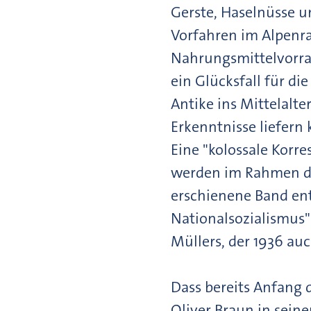
Gerste, Haselnüsse u
Vorfahren im Alpenr
Nahrungsmittelvorra
ein Glücksfall für di
Antike ins Mittelalt
Erkenntnisse liefern
Eine "kolossale Korre
werden im Rahmen de
erschienene Band enth
Nationalsozialismus"
Müllers, der 1936 au
Dass bereits Anfang 
Oliver Braun in seine