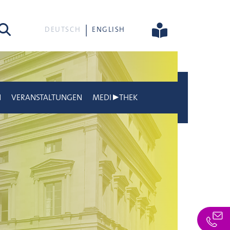
he
DEUTSCH
ENGLISH
N
VERANSTALTUNGEN
MEDI▶THEK