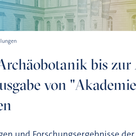
maut – neue Ausgabe von "Akademie Aktuell" erschienen
ilungen
 Archäobotanik bis zu
usgabe von "Akademie
en
en und Forschungsergebnisse der