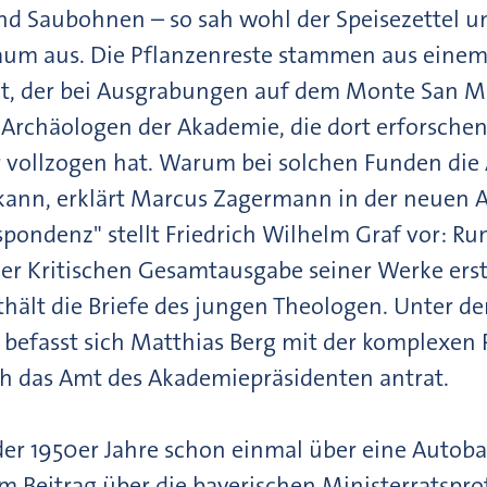
nd Saubohnen – so sah wohl der Speisezettel un
aum aus. Die Pflanzenreste stammen aus einem
t, der bei Ausgrabungen auf dem Monte San Ma
e Archäologen der Akademie, die dort erforsche
er vollzogen hat. Warum bei solchen Funden die
 kann, erklärt Marcus Zagermann in der neuen 
spondenz" stellt Friedrich Wilhelm Graf vor: Run
r Kritischen Gesamtausgabe seiner Werke erst
ält die Briefe des jungen Theologen. Unter dem
 befasst sich Matthias Berg mit der komplexen 
ch das Amt des Akademiepräsidenten antrat.
der 1950er Jahre schon einmal über eine Autob
m Beitrag über die bayerischen Ministerratsprot