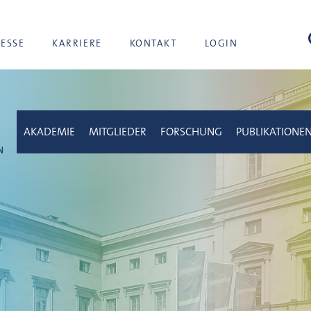
Suc
RESSE
KARRIERE
KONTAKT
LOGIN
AKADEMIE
MITGLIEDER
FORSCHUNG
PUBLIKATIONE