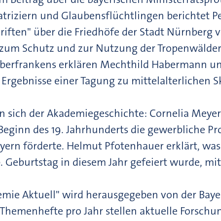
triziern und Glaubensflüchtlingen berichtet P
iften" über die Friedhöfe der Stadt Nürnberg vo
zum Schutz und zur Nutzung der Tropenwälder.
Oberfrankens erklären Mechthild Habermann und
e Ergebnisse einer Tagung zu mittelalterlichen Sk
 sich der Akademiegeschichte: Cornelia Meyer-S
Beginn des 19. Jahrhunderts die gewerbliche 
ern förderte. Helmut Pfotenhauer erklärt, was d
0. Geburtstag in diesem Jahr gefeiert wurde, mi
demie Aktuell" wird herausgegeben von der Bay
 Themenhefte pro Jahr stellen aktuelle Forsc