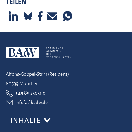
TEILEN
Alfons-Goppel-Str. 11 (Residenz)
80539 München
+49 89 23031-0
info[at]badw.de
INHALTE