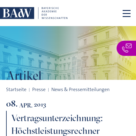
Navigation überspringen
Artikel
Vertragsunterzeichnung: Höchstleistungsrechner SuperMUC w
Startseite
Presse
News & Pressemitteilungen
08.
2013
APR.
Vertragsunterzeichnung:
Höchstleistungsrechner