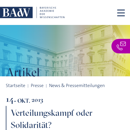
Navigation überspringen
Artikel
Verteilungskampf oder Solidarität? Generationengerechtigk
Startseite
Presse
News & Pressemitteilungen
14.
2013
OKT.
Verteilungskampf oder
Solidarität?