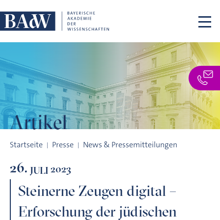
Navigation überspringen
Artikel
Steinerne Zeugen digital – Erforschung der jüdischen Friedh
Startseite
Presse
News & Pressemitteilungen
26.
2023
JULI
Steinerne Zeugen digital –
Erforschung der jüdischen