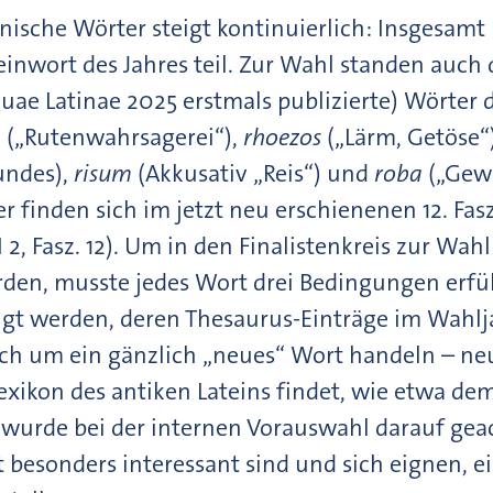
einische Wörter steigt kontinuierlich: Insgesam
inwort des Jahres teil. Zur Wahl standen auch 
uae Latinae 2025 erstmals publizierte) Wörter 
a
(„Rutenwahrsagerei“),
rhoezos
(„Lärm, Getöse“)
undes),
risum
(Akkusativ „Reis“) und
roba
(„Gewa
 finden sich im jetzt neu erschienenen 12. Fas
I 2, Fasz. 12). Um in den Finalistenkreis zur Wah
n, musste jedes Wort drei Bedingungen erfül
gt werden, deren Thesaurus-Einträge im Wahlja
ch um ein gänzlich „neues“ Wort handeln – neu
xikon des antiken Lateins findet, wie etwa dem
s wurde bei der internen Vorauswahl darauf gea
ht besonders interessant sind und sich eignen,