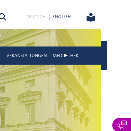
he
DEUTSCH
ENGLISH
N
VERANSTALTUNGEN
MEDI▶THEK