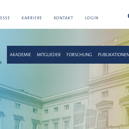
Suc
RESSE
KARRIERE
KONTAKT
LOGIN
AKADEMIE
MITGLIEDER
FORSCHUNG
PUBLIKATIONE