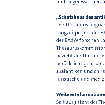
und Gegenwart herzus
„Schatzhaus des antik
Der Thesaurus linguae
Langzeitprojekt der 
der BAdW forschen Lat
Thesauruskommission 
bezieht der Thesaurus
berücksichtigt also n
spätantiken und chris
juristische und mediz
Weitere Informatione
Seit 2019 steht der T