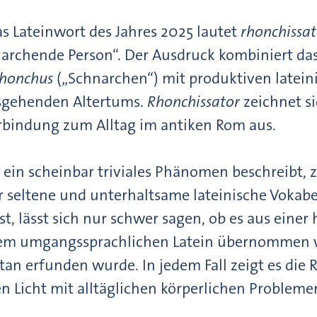
 Das Lateinwort des Jahres 2025 lautet
rhonchissat
narchende Person“. Der Ausdruck kombiniert da
rhonchus
(„Schnarchen“) mit produktiven lateini
sgehenden Altertums.
Rhonchissator
zeichnet s
erbindung zum Alltag im antiken Rom aus.
ein scheinbar triviales Phänomen beschreibt, 
ür seltene und unterhaltsame lateinische Vokab
ist, lässt sich nur schwer sagen, ob es aus einer
dem umgangssprachlichen Latein übernommen 
tan erfunden wurde. In jedem Fall zeigt es di
 Licht mit alltäglichen körperlichen Problemen