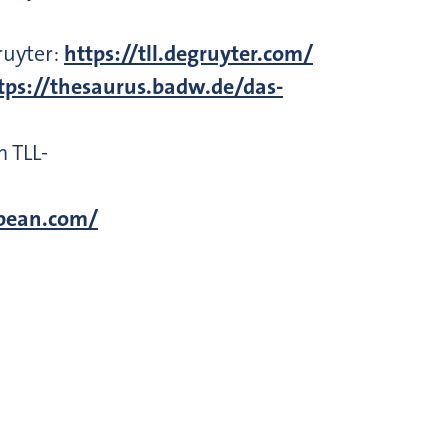
ruyter:
https://tll.degruyter.com/
tps://thesaurus.badw.de/das-
 TLL-
dbean.com/