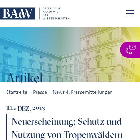
Navigation überspringen
Artikel
Neuerscheinung: Schutz und Nutzung von Tropenwäldern
Startseite
Presse
News & Pressemitteilungen
11.
2013
DEZ.
Neuerscheinung: Schutz und
Nutzung von Tropenwäldern