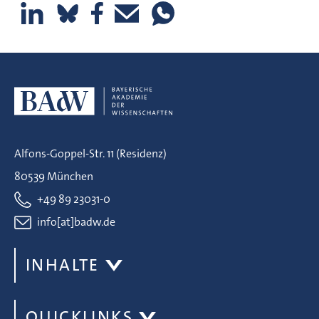
Alfons-Goppel-Str. 11 (Residenz)
80539 München
+49 89 23031-0
info[at]badw.de
INHALTE
QUICKLINKS