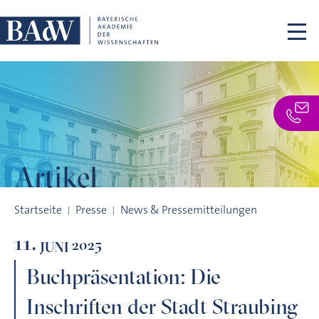
Navigation überspringen
Artikel
Buchpräsentation: Die Inschriften der Stadt Straubing
Startseite
Presse
News & Pressemitteilungen
11.
2025
JUNI
Buchpräsentation: Die
Inschriften der Stadt Straubing