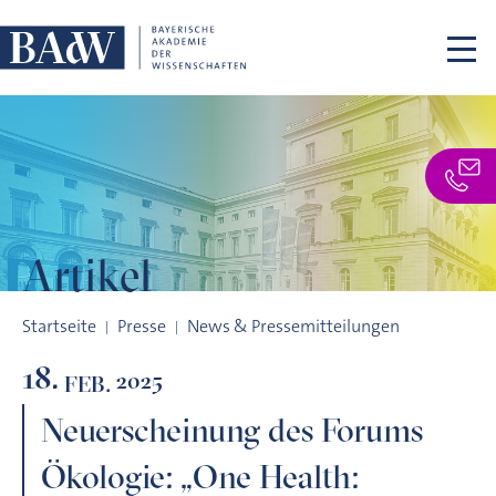
Navigation überspringen
Artikel
Neuerscheinung des Forums Ökologie: „One Health: StadtGes
Startseite
Presse
News & Pressemitteilungen
18.
2025
FEB.
Neuerscheinung des Forums
Ökologie: „One Health: