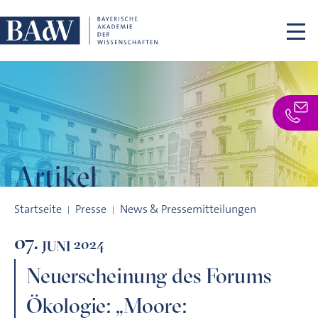
Navigation überspringen
Artikel
Neuerscheinung des Forums Ökologie: „Moore: Ökosystemfun
Startseite
Presse
News & Pressemitteilungen
07.
2024
JUNI
Neuerscheinung des Forums
Ökologie: „Moore: