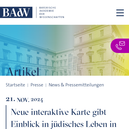
Navigation überspringen
Artikel
Neue interaktive Karte gibt Einblick in jüdisches Leben in Bay
Startseite
Presse
News & Pressemitteilungen
21.
2024
NOV.
Neue interaktive Karte gibt
Einblick in jüdisches Leben in