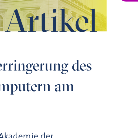
Artikel
erringerung des
omputern am
 Akademie der