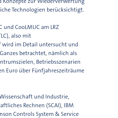
d Konzepte zur Wiederverwertung
che Technologien berücksichtigt.
MUC und CooLMUC am LRZ
LC), also mit
 wird im Detail untersucht und
Ganzes betrachtet, nämlich als
entrumszielen, Betriebsszenarien
en Euro über Fünfjahreszeiträume
issenschaft und Industrie,
aftliches Rechnen (SCAI), IBM
hnson Controls System & Service