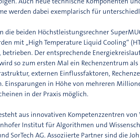
folgen. Auch neue technische Komponenten un
e werden dabei exemplarisch für unterschiedli
den die beiden Höchstleistungsrechner Super
den mit „High Temperature Liquid Cooling“ (HT
etrieben. Der entsprechende Energiekreislauf
 wird so zum ersten Mal ein Rechenzentrum als 
frastruktur, externen Einflussfaktoren, Rechenz
. Einsparungen in Höhe von mehreren Million
cheinen in der Praxis möglich.
steht aus innovativen Kompetenzzentren von W
unhofer Institut für Algorithmen und Wissensch
d SorTech AG. Assoziierte Partner sind die Jo