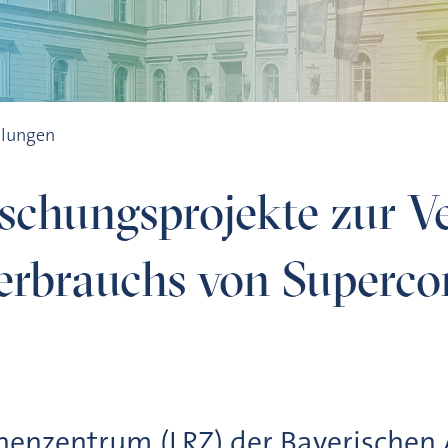
ung des Energieverbrauchs von Supercomputern am LRZ
ilungen
schungsprojekte zur V
erbrauchs von Superc
chenzentrum (LRZ) der Bayerischen