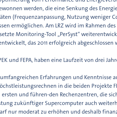
gewonnen werden, die eine Senkung des Energi
ten (Frequenzanpassung, Nutzung weniger Core
ssen ermöglichen. Am LRZ wird im Rahmen des Pr
esetzte Monitoring-Tool „PerSyst“ weiterentwic
ntwickelt, das 2011 erfolgreich abgeschlossen 
EK und FEPA, haben eine Laufzeit von drei Jah
e umfangreichen Erfahrungen und Kenntnisse a
Höchstleistungsrechnen in die beiden Projekte
n ersten und führen-den Rechenzentren, die si
eistung zukünftiger Supercomputer auch weiterh
arf nur moderat zu erhöhen und deshalb finanzi