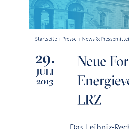
Neue Forschungsprojekte zur Verringer
Startseite
Presse
News & Pressemitte
29.
Neue For
JULI
Energiev
2013
LRZ
Das Leibniz-Re