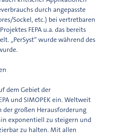
everbrauchs durch angepasste
s/Sockel, etc.) bei vertretbaren
ojektes FEPA u.a. das bereits
kelt. „PerSyst“ wurde während des
wurde.
ren
uf dem Gebiet der
 FEPA und SIMOPEK ein. Weltweit
ch der großen Herausforderung
in exponentiell zu steigern und
erbar zu halten. Mit allen