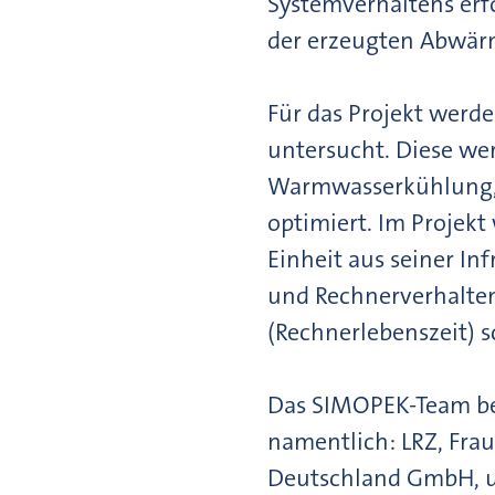
Systemverhaltens er
der erzeugten Abwärm
Für das Projekt wer
untersucht. Diese wer
Warmwasserkühlung, b
optimiert. Im Projekt
Einheit aus seiner In
und Rechnerverhalten
(Rechnerlebenszeit) s
Das SIMOPEK-Team be
namentlich: LRZ, Fra
Deutschland GmbH, un