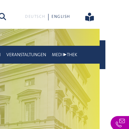
he
DEUTSCH
ENGLISH
N
VERANSTALTUNGEN
MEDI▶THEK