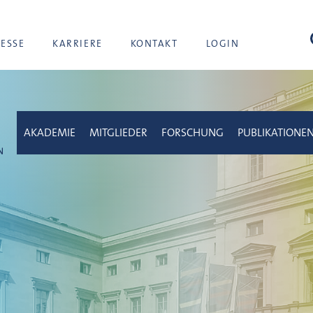
Suc
RESSE
KARRIERE
KONTAKT
LOGIN
AKADEMIE
MITGLIEDER
FORSCHUNG
PUBLIKATIONE