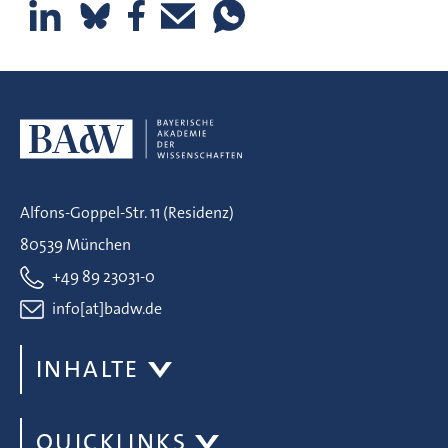
Alfons-Goppel-Str. 11 (Residenz)
80539 München
+49 89 23031-0
info[at]badw.de
INHALTE
QUICKLINKS