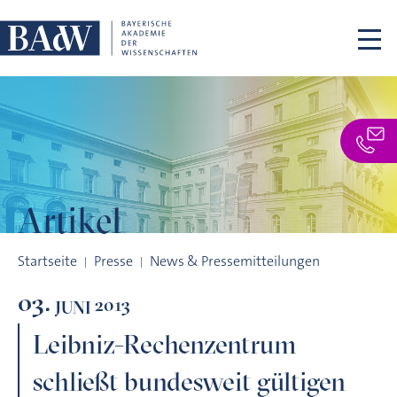
Navigation überspringen
Artikel
Leibniz-Rechenzentrum schließt bundesweit gültigen Rahme
Startseite
Presse
News & Pressemitteilungen
03.
2013
JUNI
Leibniz-Rechenzentrum
schließt bundesweit gültigen