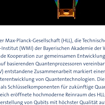
der Max-Planck-Gesellschaft (HLL), die Technis
-Institut (WMI) der Bayerischen Akademie der
nde Kooperation zur gemeinsamen Entwicklung
rauf basierenden Quantenprozessoren vereinba
) entstandene Zusammenarbeit markiert einen 
erentwicklung von Quantentechnologien. Die Pa
s als Schlüsselkomponenten für zukünftige Qu
tgleich eröffnete hochmoderne Reinraum des HL
Herstellung von Qubits mit höchster Qualität a