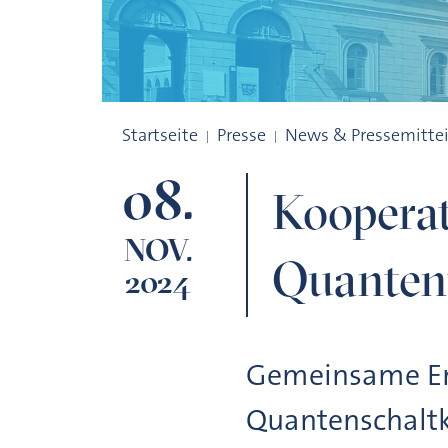
Kooperation für neue Maßstäbe in der 
Startseite
Presse
News & Pressemitte
08.
Kooperat
NOV.
Quanten
2024
Gemeinsame En
Quantenschaltk