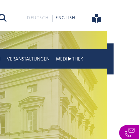
he
DEUTSCH
ENGLISH
N
VERANSTALTUNGEN
MEDI▶THEK