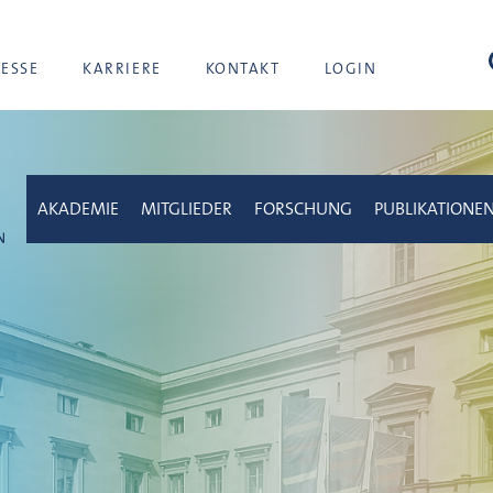
Suc
RESSE
KARRIERE
KONTAKT
LOGIN
AKADEMIE
MITGLIEDER
FORSCHUNG
PUBLIKATIONE