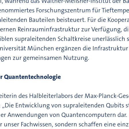
, während das Walther-Meißner-Institut der B
renommiertes Forschungszentrum für Tieftempe
leitenden Bauteilen beisteuert. Für die Kooperat
ernen Reinrauminfrastruktur zur Verfügung, di
iblen supraleitenden Schaltkreise unerlässlich 
niversität München ergänzen die Infrastruktu
lagen zur gemeinsamen Nutzung.
r Quantentechnologie
Leiterin des Halbleiterlabors der Max-Planck-Ge
„Die Entwicklung von supraleitenden Qubits st
cher Anwendungen von Quantencomputern dar. D
r unser Fachwissen, sondern schaffen eine einzi