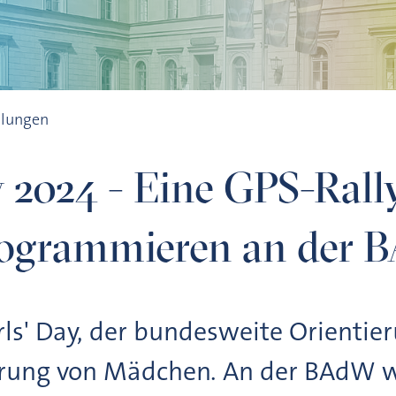
unst durch Programmieren an der BAdW
ilungen
y 2024 - Eine GPS-Ral
rogrammieren an der
irls' Day, der bundesweite Orientie
erung von Mädchen. An der BAdW w