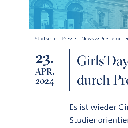
Girls'Day 2024 - Eine GPS-Rallye und K
Startseite
Presse
News & Pressemitte
23.
Girls'Da
APR.
durch P
2024
Es ist wieder G
Studienorienti