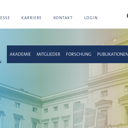
Suc
RESSE
KARRIERE
KONTAKT
LOGIN
AKADEMIE
MITGLIEDER
FORSCHUNG
PUBLIKATIONE