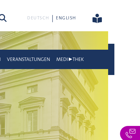
he
DEUTSCH
ENGLISH
N
VERANSTALTUNGEN
MEDI▶THEK