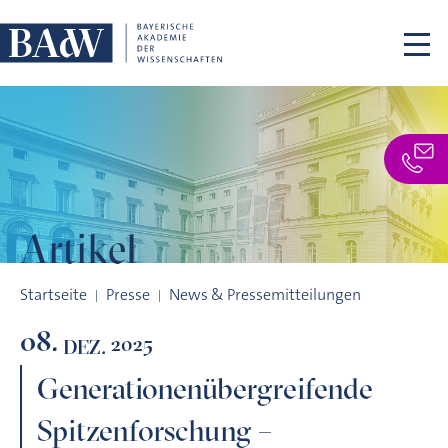
Navigation überspringen
Artikel
Generationenübergreifende Spitzenforschung – Wissenscha
Startseite
Presse
News & Pressemitteilungen
08.
2025
DEZ.
Generationenübergreifende
Spitzenforschung –