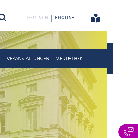
he
DEUTSCH
ENGLISH
N
VERANSTALTUNGEN
MEDI▶THEK