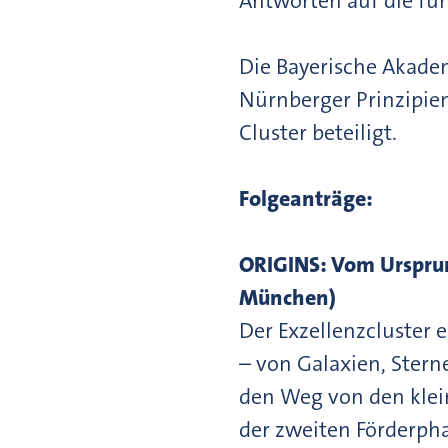
Antworten auf die fü
Die Bayerische Akade
Nürnberger Prinzipie
Cluster beteiligt.
Folgeanträge:
ORIGINS: Vom Ursprun
München)
Der Exzellenzcluster 
– von Galaxien, Stern
den Weg von den klein
der zweiten Förderpha