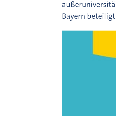
außeruniversitär
Bayern beteilig