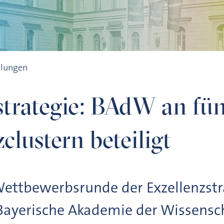
hen Exzellenzclustern beteiligt
ilungen
strategie: BAdW an fün
clustern beteiligt
Wettbewerbsrunde der Exzellenzst
 Bayerische Akademie der Wissensc