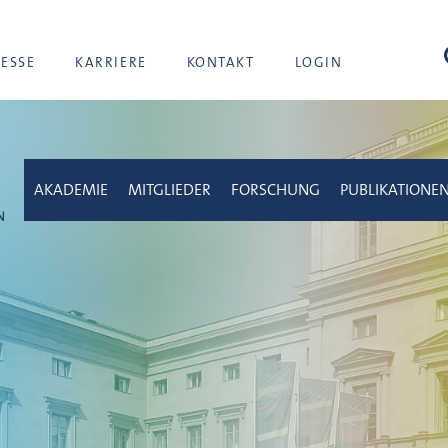
Suc
RESSE
KARRIERE
KONTAKT
LOGIN
AKADEMIE
MITGLIEDER
FORSCHUNG
PUBLIKATIONE