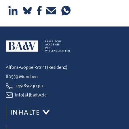
Alfons-Goppel-Str. 11 (Residenz)
80539 München
+49 89 23031-0
info[at]badw.de
INHALTE