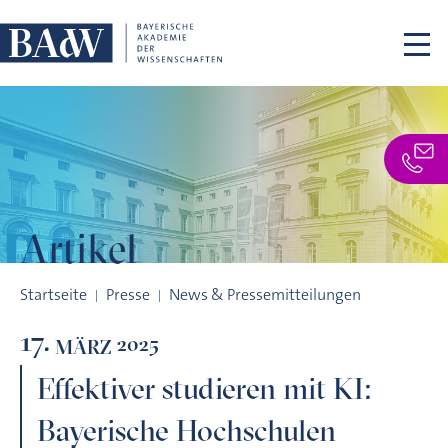
Navigation überspringen
Artikel
Effektiver studieren mit KI: Bayerische Hochschulen erproben
Startseite
Presse
News & Pressemitteilungen
17.
2025
MÄRZ
Effektiver studieren mit KI:
Bayerische Hochschulen